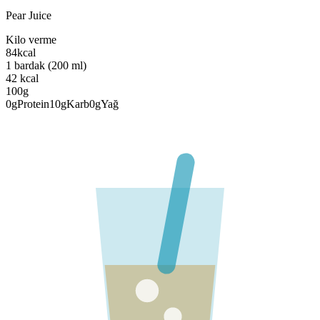
Pear Juice
Kilo verme
84
kcal
1 bardak (200 ml)
42
kcal
100g
0
g
Protein
10
g
Karb
0
g
Yağ