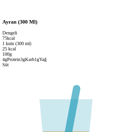
Ayran (300 Ml)
Dengeli
75
kcal
1 kutu (300 ml)
25
kcal
100g
4
g
Protein
3
g
Karb
1
g
Yağ
Süt