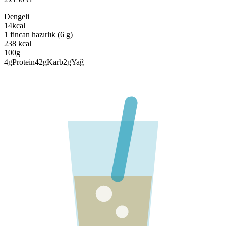
Dengeli
14
kcal
1 fincan hazırlık (6 g)
238
kcal
100g
4
g
Protein
42
g
Karb
2
g
Yağ