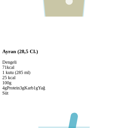
Ayran (28,5 Cl.)
Dengeli
71
kcal
1 kutu (285 ml)
25
kcal
100g
4
g
Protein
3
g
Karb
1
g
Yağ
Süt