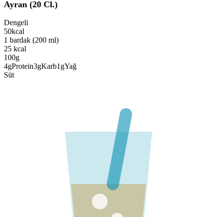
Ayran (20 Cl.)
Dengeli
50
kcal
1 bardak (200 ml)
25
kcal
100g
4
g
Protein
3
g
Karb
1
g
Yağ
Süt