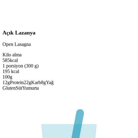
Açık Lazanya
Open Lasagna
Kilo alma
585
kcal
1 porsiyon (300 g)
195
kcal
100g
12
g
Protein
22
g
Karb
8
g
Yağ
Gluten
Süt
Yumurta