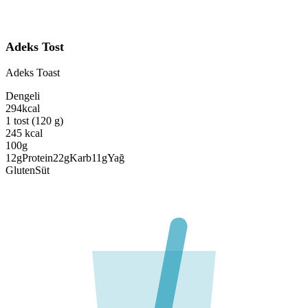
Adeks Tost
Adeks Toast
Dengeli
294
kcal
1 tost (120 g)
245
kcal
100g
12
g
Protein
22
g
Karb
11
g
Yağ
Gluten
Süt