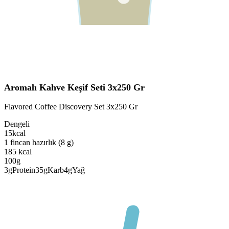
Aromalı Kahve Keşif Seti 3x250 Gr
Flavored Coffee Discovery Set 3x250 Gr
Dengeli
15
kcal
1 fincan hazırlık (8 g)
185
kcal
100g
3
g
Protein
35
g
Karb
4
g
Yağ