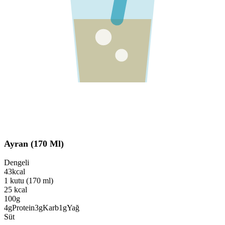
Ayran (170 Ml)
Dengeli
43
kcal
1 kutu (170 ml)
25
kcal
100g
4
g
Protein
3
g
Karb
1
g
Yağ
Süt