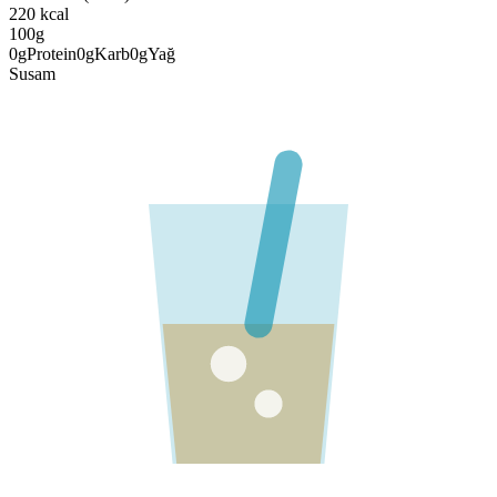
220
kcal
100g
0
g
Protein
0
g
Karb
0
g
Yağ
Susam