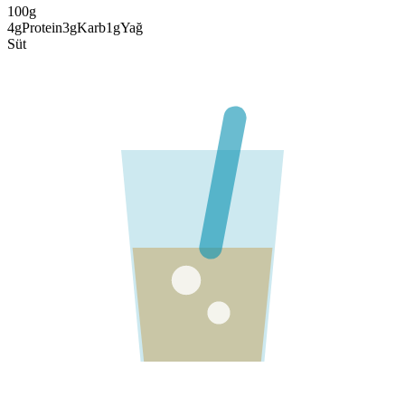
100g
4
g
Protein
3
g
Karb
1
g
Yağ
Süt