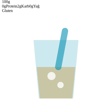
100g
0
g
Protein
2
g
Karb
0
g
Yağ
Gluten