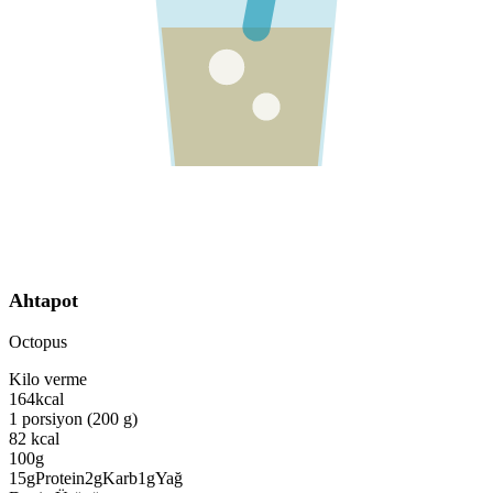
Ahtapot
Octopus
Kilo verme
164
kcal
1 porsiyon (200 g)
82
kcal
100g
15
g
Protein
2
g
Karb
1
g
Yağ