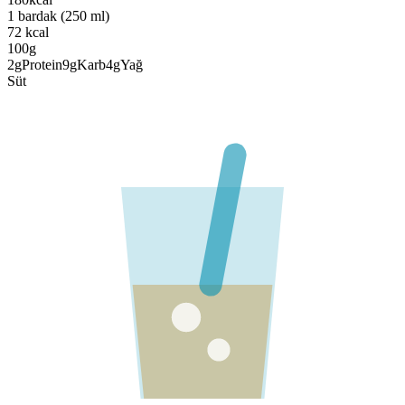
1 bardak (250 ml)
72
kcal
100g
2
g
Protein
9
g
Karb
4
g
Yağ
Süt