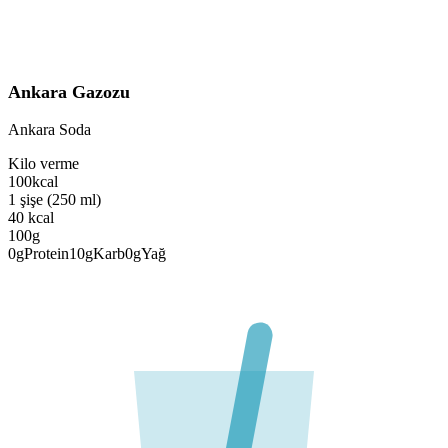
Ankara Gazozu
Ankara Soda
Kilo verme
100
kcal
1 şişe (250 ml)
40
kcal
100g
0
g
Protein
10
g
Karb
0
g
Yağ