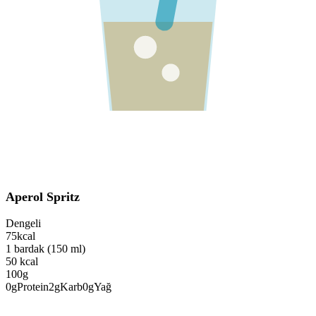
Aperol Spritz
Dengeli
75
kcal
1 bardak (150 ml)
50
kcal
100g
0
g
Protein
2
g
Karb
0
g
Yağ