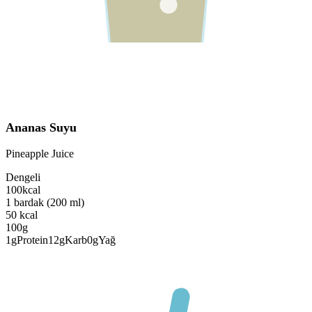
Ananas Suyu
Pineapple Juice
Dengeli
100
kcal
1 bardak (200 ml)
50
kcal
100g
1
g
Protein
12
g
Karb
0
g
Yağ