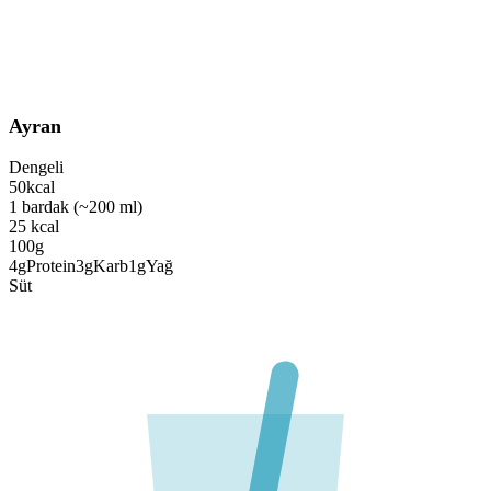
Ayran
Dengeli
50
kcal
1 bardak (~200 ml)
25
kcal
100g
4
g
Protein
3
g
Karb
1
g
Yağ
Süt