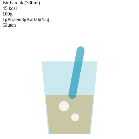
Bir bardak (330ml)
45
kcal
100g
1
g
Protein
3
g
Karb
0
g
Yağ
Gluten