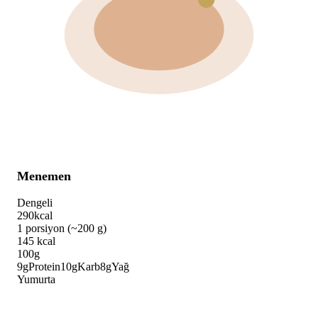
Menemen
Dengeli
290
kcal
1 porsiyon (~200 g)
145
kcal
100g
9
g
Protein
10
g
Karb
8
g
Yağ
Yumurta