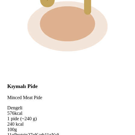
Kıymalı Pide
Minced Meat Pide
Dengeli
576
kcal
1 pide (~240 g)
240
kcal
100g
11
g
Protein
27
g
Karb
11
g
Yağ