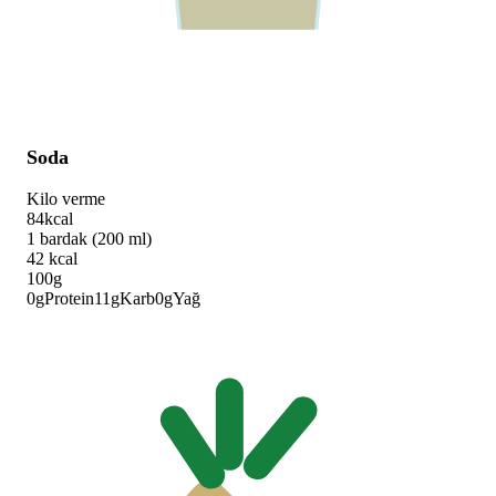
Soda
Kilo verme
84
kcal
1 bardak (200 ml)
42
kcal
100g
0
g
Protein
11
g
Karb
0
g
Yağ