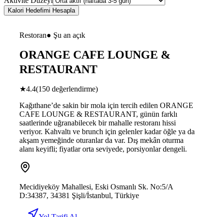
Aktivite Düzeyi
Kalori Hedefimi Hesapla
Restoran
● Şu an açık
ORANGE CAFE LOUNGE &
RESTAURANT
★
4.4
(
150
değerlendirme)
Kağıthane’de sakin bir mola için tercih edilen ORANGE
CAFE LOUNGE & RESTAURANT, günün farklı
saatlerinde uğranabilecek bir mahalle restoranı hissi
veriyor. Kahvaltı ve brunch için gelenler kadar öğle ya da
akşam yemeğinde oturanlar da var. Dış mekân oturma
alanı keyifli; fiyatlar orta seviyede, porsiyonlar dengeli.
Mecidiyeköy Mahallesi, Eski Osmanlı Sk. No:5/A
D:34387, 34381 Şişli/İstanbul, Türkiye
Yol Tarifi Al