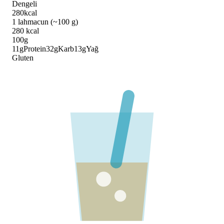
Dengeli
280
kcal
1 lahmacun (~100 g)
280
kcal
100g
11
g
Protein
32
g
Karb
13
g
Yağ
Gluten