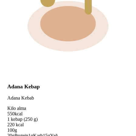
Adana Kebap
Adana Kebab
Kilo alma
550
kcal
1 kebap (250 g)
220
kcal
100g
20
g
Protein
1
g
Karb
15
g
Yağ