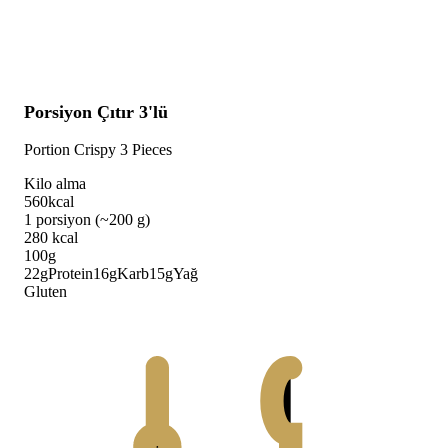
Porsiyon Çıtır 3'lü
Portion Crispy 3 Pieces
Kilo alma
560
kcal
1 porsiyon (~200 g)
280
kcal
100g
22
g
Protein
16
g
Karb
15
g
Yağ
Gluten