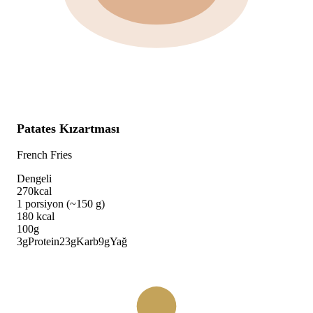
Patates Kızartması
French Fries
Dengeli
270
kcal
1 porsiyon (~150 g)
180
kcal
100g
3
g
Protein
23
g
Karb
9
g
Yağ