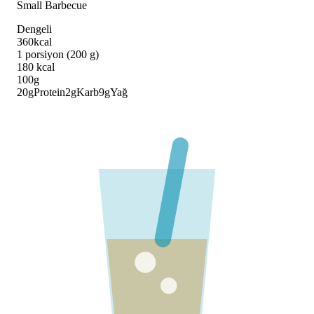
Small Barbecue
Dengeli
360
kcal
1 porsiyon (200 g)
180
kcal
100g
20
g
Protein
2
g
Karb
9
g
Yağ