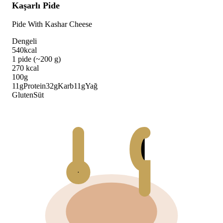
Kaşarlı Pide
Pide With Kashar Cheese
Dengeli
540
kcal
1 pide (~200 g)
270
kcal
100g
11
g
Protein
32
g
Karb
11
g
Yağ
Gluten
Süt