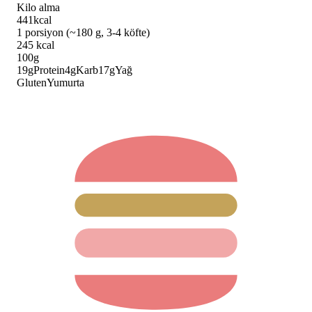
Kilo alma
441
kcal
1 porsiyon (~180 g, 3-4 köfte)
245
kcal
100g
19
g
Protein
4
g
Karb
17
g
Yağ
Gluten
Yumurta