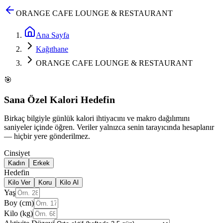
ORANGE CAFE LOUNGE & RESTAURANT
Ana Sayfa
Kağıthane
ORANGE CAFE LOUNGE & RESTAURANT
🎯
Sana Özel Kalori Hedefin
Birkaç bilgiyle günlük kalori ihtiyacını ve makro dağılımını
saniyeler içinde öğren. Veriler yalnızca senin tarayıcında hesaplanır
— hiçbir yere gönderilmez.
Cinsiyet
Kadın
Erkek
Hedefin
Kilo Ver
Koru
Kilo Al
Yaş
Boy (cm)
Kilo (kg)