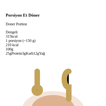
Porsiyon Et Döner
Doner Portion
Dengeli
315
kcal
1 porsiyon (~150 g)
210
kcal
100g
25
g
Protein
3
g
Karb
12
g
Yağ