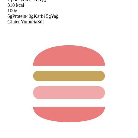
310
kcal
100g
5
g
Protein
40
g
Karb
15
g
Yağ
Gluten
Yumurta
Süt