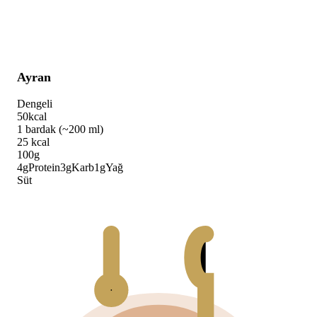
Ayran
Dengeli
50
kcal
1 bardak (~200 ml)
25
kcal
100g
4
g
Protein
3
g
Karb
1
g
Yağ
Süt