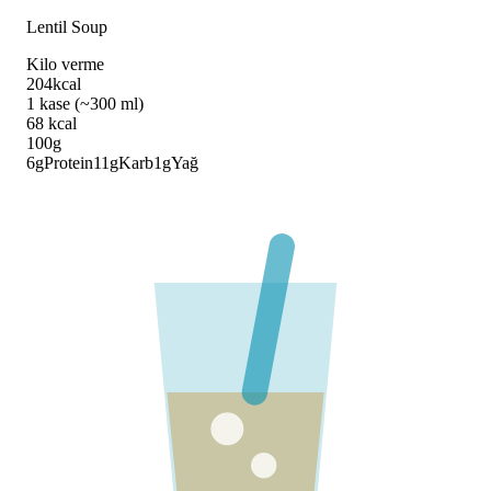
Lentil Soup
Kilo verme
204
kcal
1 kase (~300 ml)
68
kcal
100g
6
g
Protein
11
g
Karb
1
g
Yağ