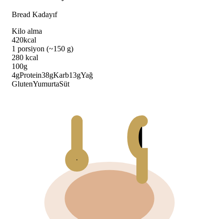
Bread Kadayıf
Kilo alma
420
kcal
1 porsiyon (~150 g)
280
kcal
100g
4
g
Protein
38
g
Karb
13
g
Yağ
Gluten
Yumurta
Süt