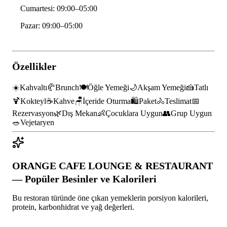
Cumartesi: 09:00–05:00
Pazar: 09:00–05:00
Özellikler
☀️
Kahvaltı
🥐
Brunch
🍽️
Öğle Yemeği
🌙
Akşam Yemeği
🍰
Tatlı
🍹
Kokteyl
☕
Kahve
🪑
İçeride Oturma
🛍️
Paket
🚴
Teslimat
📅
Rezervasyon
🌿
Dış Mekan
👶
Çocuklara Uygun
👥
Grup Uygun
🥗
Vejetaryen
ORANGE CAFE LOUNGE & RESTAURANT
— Popüler Besinler ve Kalorileri
Bu
restoran
türünde öne çıkan yemeklerin porsiyon kalorileri,
protein, karbonhidrat ve yağ değerleri.