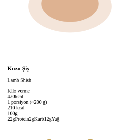
Kuzu Şiş
Lamb Shish
Kilo verme
420
kcal
1 porsiyon (~200 g)
210
kcal
100g
22
g
Protein
2
g
Karb
12
g
Yağ