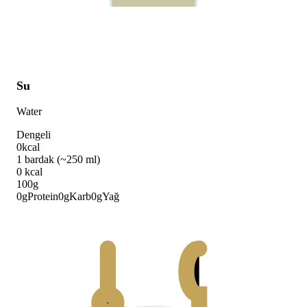
Su
Water
Dengeli
0
kcal
1 bardak (~250 ml)
0
kcal
100g
0
g
Protein
0
g
Karb
0
g
Yağ