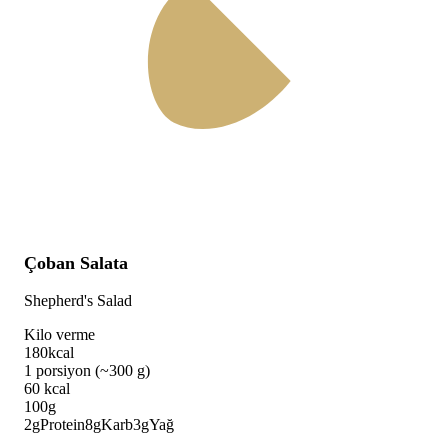
Çoban Salata
Shepherd's Salad
Kilo verme
180
kcal
1 porsiyon (~300 g)
60
kcal
100g
2
g
Protein
8
g
Karb
3
g
Yağ