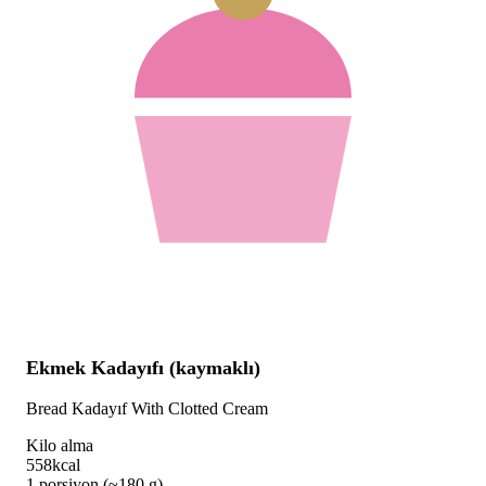
Ekmek Kadayıfı (kaymaklı)
Bread Kadayıf With Clotted Cream
Kilo alma
558
kcal
1 porsiyon (~180 g)