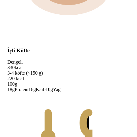
İçli Köfte
Dengeli
330
kcal
3-4 köfte (~150 g)
220
kcal
100g
18
g
Protein
16
g
Karb
10
g
Yağ