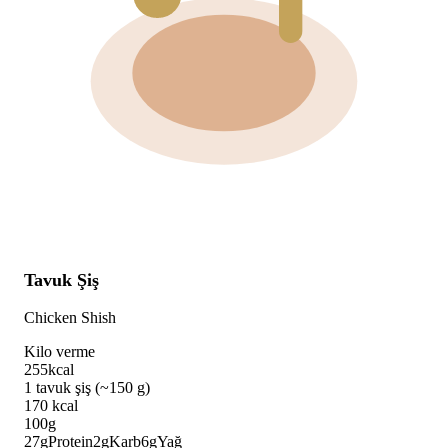
Tavuk Şiş
Chicken Shish
Kilo verme
255
kcal
1 tavuk şiş (~150 g)
170
kcal
100g
27
g
Protein
2
g
Karb
6
g
Yağ